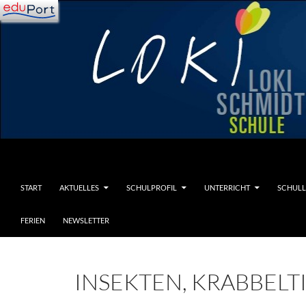
Zum
Inhalt
springen
Suchen
Loki-Schmidt-Schule
START
AKTUELLES
SCHULPROFIL
UNTERRICHT
SCHULL
FERIEN
NEWSLETTER
INSEKTEN, KRABBELT