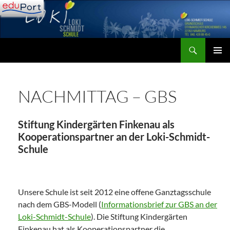
Zum
Inhalt
springen
Suchen
Loki-Schmidt-Schule
PRIMÄR
MENÜ
NACHMITTAG – GBS
Stiftung Kindergärten Finkenau als
Kooperationspartner an der Loki-Schmidt-
Schule
Unsere Schule ist seit 2012 eine offene Ganztagsschule
nach dem GBS-Modell (
Informationsbrief zur GBS an der
Loki-Schmidt-Schule
). Die Stiftung Kindergärten
Finkenau hat als Kooperationspartner die